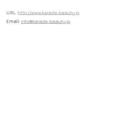
URL
:
http://www.karada-beauty.jp
Email:
info@karada-beauty.jp
TEL:
03-5774-8141
FAX:
03-5774-8755
〒150-0011 東京都渋谷区東3-25-3-201
営業時間: 10:00～18:00 （土・日・祝日を除く）
※ご来社によるお問合せにつきましては、研究機関の為ご遠慮
くださいますようお願い致します。また、直接ご来社いただい
ても、担当が常駐しておりませんので、ご対応できません。予
めご了承ください。
サイトマップ
​
ホーム
会社概要
各種申込