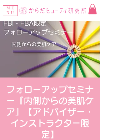
ME
NU
フォローアップセミナ
ー『内側からの美肌ケ
ア』【アドバイザー・
インストラクター限
定】