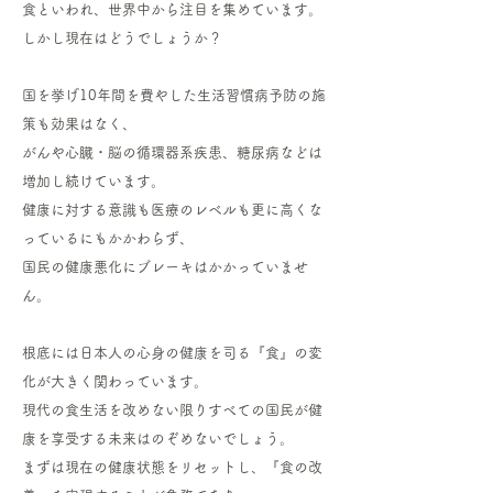
食といわれ、世界中から注目を集めています。
しかし現在はどうでしょうか？
国を挙げ10年間を費やした生活習慣病予防の施
策も効果はなく、
がんや心臓・脳の循環器系疾患、糖尿病などは
増加し続けています。
健康に対する意識も医療のレベルも更に高くな
っているにもかかわらず、
国民の健康悪化にブレーキはかかっていませ
ん。
根底には日本人の心身の健康を司る『食』の変
化が大きく関わっています。
現代の食生活を改めない限りすべての国民が健
康を享受する未来はのぞめないでしょう。
まずは現在の健康状態をリセットし、『食の改