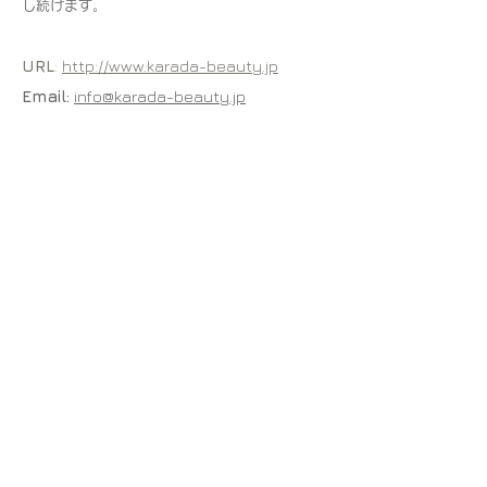
し続けます。
URL
:
http://www.karada-beauty.jp
Email:
info@karada-beauty.jp
TEL:
03-5774-8141
FAX:
03-5774-8755
〒150-0011 東京都渋谷区東3-25-3-201
営業時間: 10:00～18:00 （土・日・祝日を除く）
※ご来社によるお問合せにつきましては、研究機関の為ご遠慮
くださいますようお願い致します。また、直接ご来社いただい
ても、担当が常駐しておりませんので、ご対応できません。予
めご了承ください。
サイトマップ
​
ホーム
会社概要