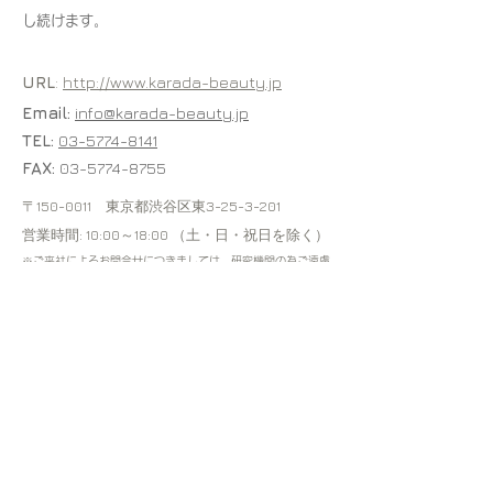
し続けます。
URL
:
http://www.karada-beauty.jp
Email:
info@karada-beauty.jp
TEL:
03-5774-8141
FAX:
03-5774-8755
〒150-0011 東京都渋谷区東3-25-3-201
営業時間: 10:00～18:00 （土・日・祝日を除く）
※ご来社によるお問合せにつきましては、研究機関の為ご遠慮
くださいますようお願い致します。また、直接ご来社いただい
ても、担当が常駐しておりませんので、ご対応できません。予
めご了承ください。
サイトマップ
​
ホーム
会社概要