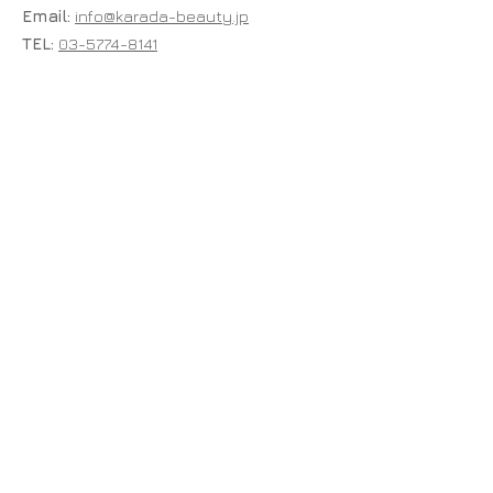
Email:
info@karada-beauty.jp
TEL:
03-5774-8141
FAX:
03-5774-8755
〒150-0011 東京都渋谷区東3-25-3-201
営業時間: 10:00～18:00 （土・日・祝日を除く）
※ご来社によるお問合せにつきましては、研究機関の為ご遠慮
くださいますようお願い致します。また、直接ご来社いただい
ても、担当が常駐しておりませんので、ご対応できません。予
めご了承ください。
サイトマップ
​
ホーム
会社概要
各種申込
講習会・セミナー情報