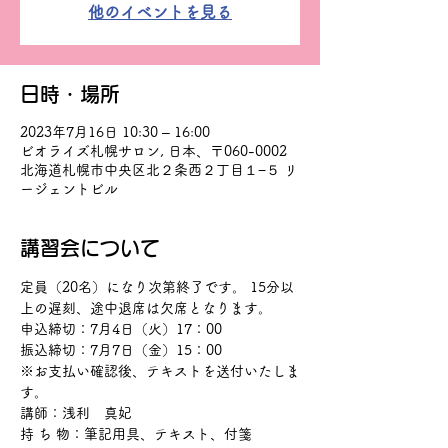
他のイベントを見る
日時・場所
2023年7月16日 10:30 – 16:00
ビオライズ札幌サロン, 日本、〒060-0002
北海道札幌市中央区北２条西２丁目１−５ リ
ージェントビル
講習会について
定員（20名）になり次第終了です。 15分以
上の遅刻、途中退席は欠席となります。
申込締切：7月4日（火）17：00　
振込締切：7月7日（金）15：00
※お支払い確認後、テキストを送付いたしま
す。
講師：浅利　真妃
持 ち 物：筆記用具、テキスト、付箋