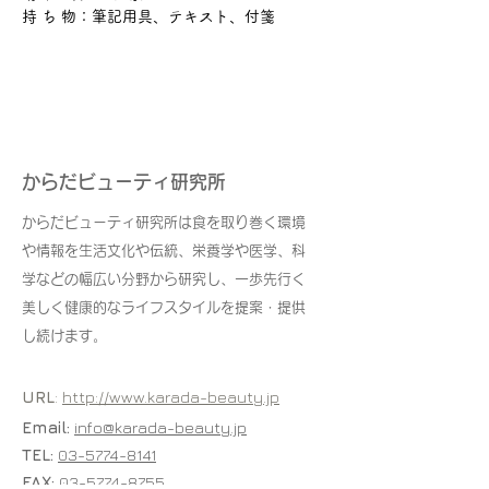
持 ち 物：筆記用具、テキスト、付箋
からだビューティ研究所
からだビューティ研究所は食を取り巻く環境
や情報を生活文化や伝統、栄養学や医学、科
学などの幅広い分野から研究し、一歩先行く
美しく健康的なライフスタイルを提案・提供
し続けます。
URL
:
http://www.karada-beauty.jp
Email:
info@karada-beauty.jp
TEL:
03-5774-8141
FAX:
03-5774-8755