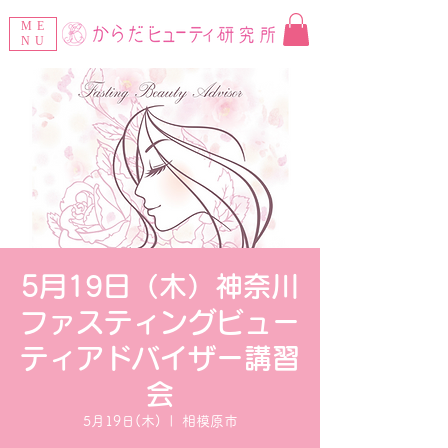
ME
NU
5月19日（木）神奈川
ファスティングビュー
ティアドバイザー講習
会
5月19日(木)
  |  
相模原市