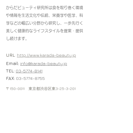
からだビューティ研究所は食を取り巻く環境
や情報を生活文化や伝統、栄養学や医学、科
学などの幅広い分野から研究し、一歩先行く
美しく健康的なライフスタイルを提案・提供
し続けます。
URL
:
http://www.karada-beauty.jp
Email:
info@karada-beauty.jp
TEL:
03-5774-8141
FAX:
03-5774-8755
〒150-0011 東京都渋谷区東3-25-3-201
営業時間: 10:00～18:00 （土・日・祝日を除く）
※ご来社によるお問合せにつきましては、研究機関の為ご遠慮
くださいますようお願い致します。また、直接ご来社いただい
ても、担当が常駐しておりませんので、ご対応できません。予
めご了承ください。