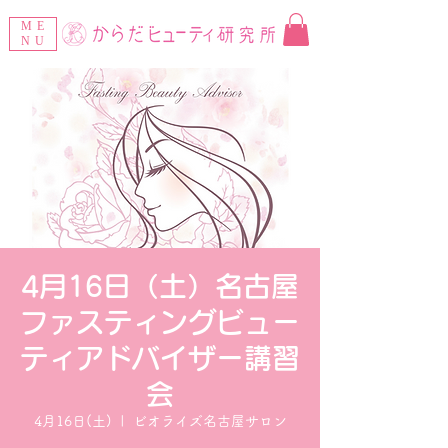
ME
NU
4月16日（土）名古屋
ファスティングビュー
ティアドバイザー講習
会
4月16日(土)
  |  
ビオライズ名古屋サロン