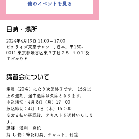
他のイベントを見る
日時・場所
2024年4月19日 11:00 – 17:00
ビオライズ東京サロン , 日本、〒150-
0011 東京都渋谷区東３丁目２５−１０Ｔ＆
Ｔビル９Ｆ
講習会について
定員（20名）になり次第終了です。 15分以
上の遅刻、途中退席は欠席となります。
申込締切：4月 8日（月）17：00　
振込締切：4月11日（木）15：00
※お支払い確認後、テキストを送付いたしま
す。
講師：浅利　真妃
持 ち 物：筆記用具、テキスト、付箋