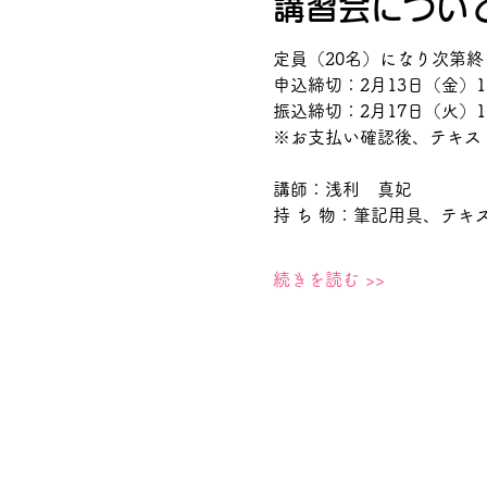
講習会につい
定員（20名）になり次第終
申込締切：2月13日（金）1
振込締切：2月17日（火）1
※お支払い確認後、テキス
講師：浅利　真妃
持 ち 物：筆記用具、テキ
続きを読む >>