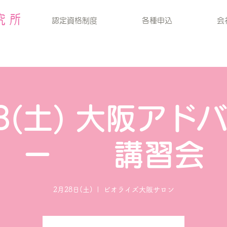
認定資格制度
各種申込
会
28(土) 大阪アド
ー 講習会
2月28日(土)
  |  
ビオライズ大阪サロン