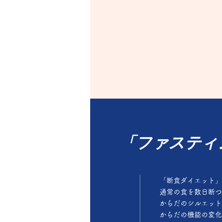
「ファスティ
「断食ダイエット」
通常の食を数日断つ
からだのシルエット
からだの機能の変化