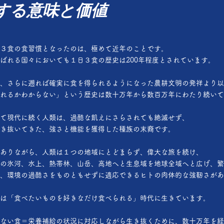
する意味と価値
３食の食習慣となったのは、極めて近年のことです。
ばれる国々においても１日３食の歴史は200年程度とされています。
、さらに遡れば確実に食を得られるようになった農耕文明の発祥より以
れるかわからない」という歴史は数十万年から数百万年にわたり続いて
て現代に続く人類は、過酷な飢えにさらされても絶滅せず、
き抜いてきた、強さと機能を獲得した種族の末裔です。
ありながら、人類は１つの地域にとどまらず、偉大な旅を続け、
の氷河、水上、熱帯林、山岳、高地へと生息域を地球全域へと広げ、繁
、環境の過酷さをものともせずに適応できるヒトの肉体的な強靭さがあ
は「食べたいものを好きなだけ食べられる」時代に生きています。
ない食＝栄養補給の状況に対応しながら生き抜くために、数十万年を経