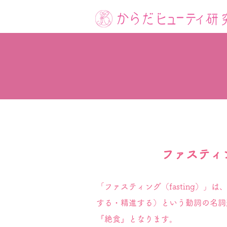
ファスティ
「ファスティング（fasting）」は
する・精進する）という動詞の名詞
『絶食』となります。