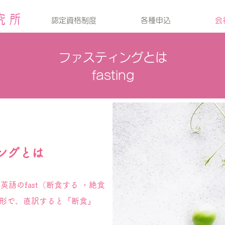
認定資格制度
各種申込
会
ファスティングとは
fasting
ングとは
、英語のfast（断食する ・絶食
形で、直訳すると『断食』