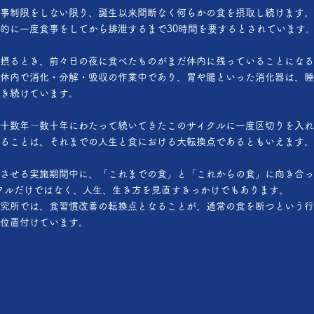
事制限をしない限り、誕生以来間断なく何らかの食を摂取し続けます。
的に一度食事をしてから排泄するまで30時間を要するとされています
摂るとき、前々日の夜に食べたものがまだ体内に残っていることになる
体内で消化・分解・吸収の作業中であり、胃や腸といった消化器は、睡
き続けています。
十数年〜数十年にわたって続いてきたこのサイクルに一度区切りを入れ
ることは、それまでの人生と食における大転換点であるともいえます。
させる実施期間中に、「これまでの食」と「これからの食」に向き合っ
クルだけではなく、人生、生き方を見直すきっかけでもあります。
究所では、食習慣改善の転換点となることが、通常の食を断つという行
位置付けています。