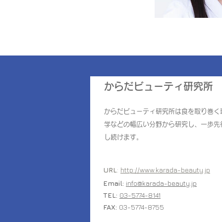
からだビューティ研究所
からだビューティ研究所は食を取り巻く
学などの幅広い分野から研究し、一歩先
し続けます。
URL
:
http://www.karada-beauty.jp
Email:
info@karada-beauty.jp
TEL:
03-5774-8141
FAX:
03-5774-8755