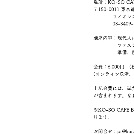
場所：KO-SO CAF
〒150-0011 東京
ライオンズプ
03-3409-3
講座内容：現代人
ファスティ
準備、回復
会費：6,000円 (
(オンライン決済
上記会費には、試
が含まれます。な
※KO-SO CA
けます。
お問合せ：pr@karad