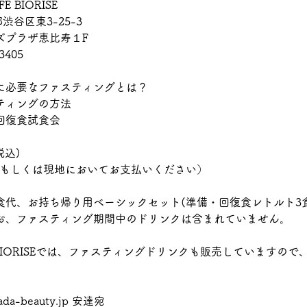
E BIORISE
都渋谷区東3-25-3
ラザ恵比寿１F
405
に必要なファスティングとは？
ングの方法
食試食会
税込)
、もしくは現地においてお支払いください）
食代、お持ち帰り用ベーシックセット(準備・回復食レトルト3食
お、ファスティング期間中のドリンクは含まれていません。
FE BIORISEでは、ファスティングドリンクも販売していますの
a-beauty.jp 安達宛