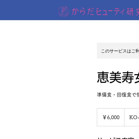
このサービスはご
恵美寿女
準備食・回復食で
6,000
円
￥6,000
KO-