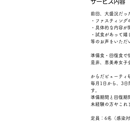
サービス内容
前回、大盛況だっ
・ファスティング
・具体的な内容が
・試食があって
等のお声をいただ
準備食・回復食で
是非、恵美寿女子
からだビューティ
毎月1日から、3日間
す。
準備期間と回復期
未経験の方やこれ
定員：6名（感染